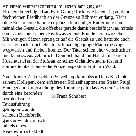
An einem Winternachmittag im letzten Jahr ging der
Fischereiberechtigte Landwirt Georg Hackl wie jeden Tag an dem
fischreichen Riedlbach an der Grenze zu Böhmen entlang. Nicht
ohne Erstaunen erkannte er plötzlich in einiger Entfernung eine
männliche Gestalt, die offenbar gerade damit beschäftigt war, mittels
einer Angel aus seinem Fischwasser eine Forelle herauszuziehen.
Mit wenigen Sätzen sprang er auf die Gestalt zu und hatte sie auch
schon gepackt, noch ehe der schmächtige junge Mann die Angel
wegwerfen und fliehen konnte. Der Täter schien eher verschüchtert
und keineswegs gefährlich. Dennoch band ihn Hackl mit seinem
Hosengürtel an der Stoßstange seines Geländewagens fest und
alarmierte über Handy die Polizeiinspektion Furth im Wald.
Nach kurzer Zeit erschien Polizeihauptkommissar Hans Kistl mit
seinem Kollegen, dem erfahrenen Polizeihauptmeister Stefan Prügl.
Eine genaue Untersuchung des Tatorts ergab,
dass es dem Täter nur
durch eine besonders
heimtückische
Tatausführung
gelungen war, der
scheuen Bachforelle
ganz unweidmännisch
mittels eines
Regenwurms habhaft