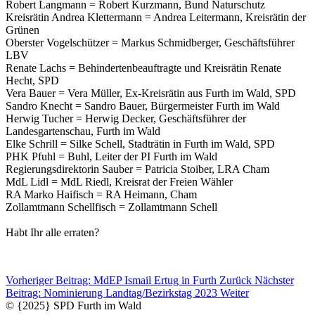
Robert Langmann = Robert Kurzmann, Bund Naturschutz
Kreisrätin Andrea Klettermann = Andrea Leitermann, Kreisrätin der
Grünen
Oberster Vogelschützer = Markus Schmidberger, Geschäftsführer
LBV
Renate Lachs = Behindertenbeauftragte und Kreisrätin Renate
Hecht, SPD
Vera Bauer = Vera Müller, Ex-Kreisrätin aus Furth im Wald, SPD
Sandro Knecht = Sandro Bauer, Bürgermeister Furth im Wald
Herwig Tucher = Herwig Decker, Geschäftsführer der
Landesgartenschau, Furth im Wald
Elke Schrill = Silke Schell, Stadträtin in Furth im Wald, SPD
PHK Pfuhl = Buhl, Leiter der PI Furth im Wald
Regierungsdirektorin Sauber = Patricia Stoiber, LRA Cham
MdL Lidl = MdL Riedl, Kreisrat der Freien Wähler
RA Marko Haifisch = RA Heimann, Cham
Zollamtmann Schellfisch = Zollamtmann Schell
Habt Ihr alle erraten?
Vorheriger Beitrag: MdEP Ismail Ertug in Furth
Zurück
Nächster
Beitrag: Nominierung Landtag/Bezirkstag 2023
Weiter
© {2025} SPD Furth im Wald