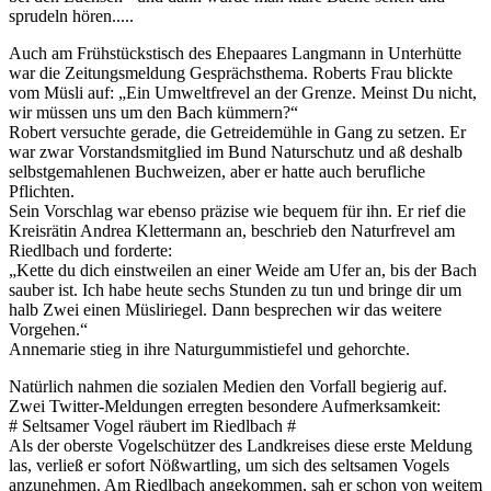
sprudeln hören.....
Auch am Frühstückstisch des Ehepaares Langmann in Unterhütte
war die Zeitungsmeldung Gesprächsthema. Roberts Frau blickte
vom Müsli auf: „Ein Umweltfrevel an der Grenze. Meinst Du nicht,
wir müssen uns um den Bach kümmern?“
Robert versuchte gerade, die Getreidemühle in Gang zu setzen. Er
war zwar Vorstandsmitglied im Bund Naturschutz und aß deshalb
selbstgemahlenen Buchweizen, aber er hatte auch berufliche
Pflichten.
Sein Vorschlag war ebenso präzise wie bequem für ihn. Er rief die
Kreisrätin Andrea Klettermann an, beschrieb den Naturfrevel am
Riedlbach und forderte:
„Kette du dich einstweilen an einer Weide am Ufer an, bis der Bach
sauber ist. Ich habe heute sechs Stunden zu tun und bringe dir um
halb Zwei einen Müsliriegel. Dann besprechen wir das weitere
Vorgehen.“
Annemarie stieg in ihre Naturgummistiefel und gehorchte.
Natürlich nahmen die sozialen Medien den Vorfall begierig auf.
Zwei Twitter-Meldungen erregten besondere Aufmerksamkeit:
# Seltsamer Vogel räubert im Riedlbach #
Als der oberste Vogelschützer des Landkreises diese erste Meldung
las, verließ er sofort Nößwartling, um sich des seltsamen Vogels
anzunehmen. Am Riedlbach angekommen, sah er schon von weitem