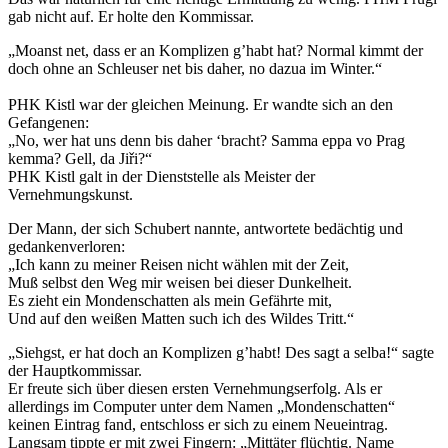
gab nicht auf. Er holte den Kommissar.
„Moanst net, dass er an Komplizen g’habt hat? Normal kimmt der
doch ohne an Schleuser net bis daher, no dazua im Winter.“
PHK Kistl war der gleichen Meinung. Er wandte sich an den
Gefangenen:
„No, wer hat uns denn bis daher ‘bracht? Samma eppa vo Prag
kemma? Gell, da Jiři?“
PHK Kistl galt in der Dienststelle als Meister der
Vernehmungskunst.
Der Mann, der sich Schubert nannte, antwortete bedächtig und
gedankenverloren:
„Ich kann zu meiner Reisen nicht wählen mit der Zeit,
Muß selbst den Weg mir weisen bei dieser Dunkelheit.
Es zieht ein Mondenschatten als mein Gefährte mit,
Und auf den weißen Matten such ich des Wildes Tritt.“
„Siehgst, er hat doch an Komplizen g’habt! Des sagt a selba!“ sagte
der Hauptkommissar.
Er freute sich über diesen ersten Vernehmungserfolg. Als er
allerdings im Computer unter dem Namen „Mondenschatten“
keinen Eintrag fand, entschloss er sich zu einem Neueintrag.
Langsam tippte er mit zwei Fingern: „Mittäter flüchtig. Name