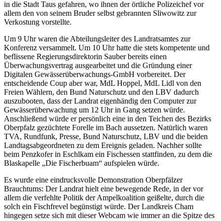
in die Stadt Taus gefahren, wo ihnen der örtliche Polizeichef vor
allem den von seinem Bruder selbst gebrannten Sliwowitz zur
Verkostung vorstellte.
Um 9 Uhr waren die Abteilungsleiter des Landratsamtes zur
Konferenz versammelt. Um 10 Uhr hatte die stets kompetente und
beflissene Regierungsdirektorin Sauber bereits einen
Überwachungsvertrag ausgearbeitet und die Gründung einer
Digitalen Gewässerüberwachungs-GmbH vorbereitet. Der
entscheidende Coup aber war, MdL Hoppel, MdL Lidl von den
Freien Wählern, den Bund Naturschutz und den LBV dadurch
auszubooten, dass der Landrat eigenhändig den Computer zur
Gewässerüberwachung um 12 Uhr in Gang setzen würde.
Anschließend würde er persönlich eine in den Teichen des Bezirks
Oberpfalz gezüchtete Forelle im Bach aussetzen. Natürlich waren
TVA, Rundfunk, Presse, Bund Naturschutz, LBV und die beiden
Landtagsabgeordneten zu dem Ereignis geladen. Nachher sollte
beim Penzkofer in Eschlkam ein Fischessen stattfinden, zu dem die
Blaskapelle „Die Fischerbuam“ aufspielen würde.
Es wurde eine eindrucksvolle Demonstration Oberpfälzer
Brauchtums: Der Landrat hielt eine bewegende Rede, in der vor
allem die verfehlte Politik der Ampelkoalition geißelte, durch die
solch ein Fischfrevel begünstigt würde. Der Landkreis Cham
hingegen setze sich mit dieser Webcam wie immer an die Spitze des