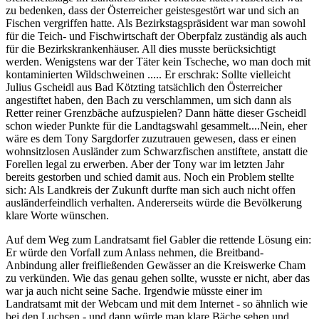
zu bedenken, dass der Österreicher geistesgestört war und sich an
Fischen vergriffen hatte. Als Bezirkstagspräsident war man sowohl
für die Teich- und Fischwirtschaft der Oberpfalz zuständig als auch
für die Bezirkskrankenhäuser. All dies musste berücksichtigt
werden. Wenigstens war der Täter kein Tscheche, wo man doch mit
kontaminierten Wildschweinen ..... Er erschrak: Sollte vielleicht
Julius Gscheidl aus Bad Kötzting tatsächlich den Österreicher
angestiftet haben, den Bach zu verschlammen, um sich dann als
Retter reiner Grenzbäche aufzuspielen? Dann hätte dieser Gscheidl
schon wieder Punkte für die Landtagswahl gesammelt....Nein, eher
wäre es dem Tony Sargdorfer zuzutrauen gewesen, dass er einen
wohnsitzlosen Ausländer zum Schwarzfischen anstiftete, anstatt die
Forellen legal zu erwerben. Aber der Tony war im letzten Jahr
bereits gestorben und schied damit aus. Noch ein Problem stellte
sich: Als Landkreis der Zukunft durfte man sich auch nicht offen
ausländerfeindlich verhalten. Andererseits würde die Bevölkerung
klare Worte wünschen.
Auf dem Weg zum Landratsamt fiel Gabler die rettende Lösung ein:
Er würde den Vorfall zum Anlass nehmen, die Breitband-
Anbindung aller freifließenden Gewässer an die Kreiswerke Cham
zu verkünden. Wie das genau gehen sollte, wusste er nicht, aber das
war ja auch nicht seine Sache. Irgendwie müsste einer im
Landratsamt mit der Webcam und mit dem Internet - so ähnlich wie
bei den Luchsen - und dann würde man klare Bäche sehen und