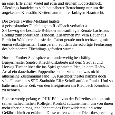
an einer Erle einen Vogel mit rosa und grünem Kopfschmuck.
Allerdings handelte es sich bei näherer Betrachtung nur um die
angekettete Kreisrätin Klettermann in ihrer farbigen Haartracht.
Die zweite Twitter-Meldung lautete
# geisteskranker Flüchtling am Riedlbach verhaftet #.
Sie bewog die bestürzte Behindertenbeauftragte Renate Lachs aus
Roding zum sofortigen Handeln. Zusammen mit Vera Bauer aus
Furth im Wald erreichte sie den Tatort gerade noch rechtzeitig mit
einem selbstgemalten Transparent, auf dem die sofortige Freilassung
des behinderten Flüchtlings gefordert wurde.
Nur die Further Stadtspitze war anderweitig beschäftigt.
Bürgermeister Sandro Knecht diskutierte mit dem Stadtrat und
Herwig Tucher über die ins Spiel gebrachte Idee, in dem Hofer-
Areal ein dauerhaftes Puppentheater einzurichten, was nicht
allgemeine Zustimmung fand. „A Kaschperltheater hamma doch
scho!“ brachte es SPD-Stadträtin Elke Schrill auf den Punkt. Und so
hatte man keine Zeit, von den Ereignissen am Riedlbach Kenntnis
zu nehmen.
Ebenso wenig gelang es PHK Pfuhl von der Polizeiinspektion, mit
seinen tschechischen Kollegen Kontakt aufzunehmen, um von ihnen
mehr über die mögliche Identität des Fischwilderers und seine
Gefährlichkeit zu erfahren. Diese waren zu einer Dienstbesprechung