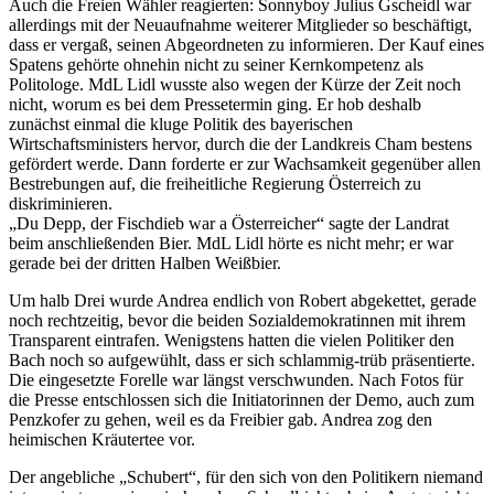
Auch die Freien Wähler reagierten: Sonnyboy Julius Gscheidl war
allerdings mit der Neuaufnahme weiterer Mitglieder so beschäftigt,
dass er vergaß, seinen Abgeordneten zu informieren. Der Kauf eines
Spatens gehörte ohnehin nicht zu seiner Kernkompetenz als
Politologe. MdL Lidl wusste also wegen der Kürze der Zeit noch
nicht, worum es bei dem Pressetermin ging. Er hob deshalb
zunächst einmal die kluge Politik des bayerischen
Wirtschaftsministers hervor, durch die der Landkreis Cham bestens
gefördert werde. Dann forderte er zur Wachsamkeit gegenüber allen
Bestrebungen auf, die freiheitliche Regierung Österreich zu
diskriminieren.
„Du Depp, der Fischdieb war a Österreicher“ sagte der Landrat
beim anschließenden Bier. MdL Lidl hörte es nicht mehr; er war
gerade bei der dritten Halben Weißbier.
Um halb Drei wurde Andrea endlich von Robert abgekettet, gerade
noch rechtzeitig, bevor die beiden Sozialdemokratinnen mit ihrem
Transparent eintrafen. Wenigstens hatten die vielen Politiker den
Bach noch so aufgewühlt, dass er sich schlammig-trüb präsentierte.
Die eingesetzte Forelle war längst verschwunden. Nach Fotos für
die Presse entschlossen sich die Initiatorinnen der Demo, auch zum
Penzkofer zu gehen, weil es da Freibier gab. Andrea zog den
heimischen Kräutertee vor.
Der angebliche „Schubert“, für den sich von den Politikern niemand