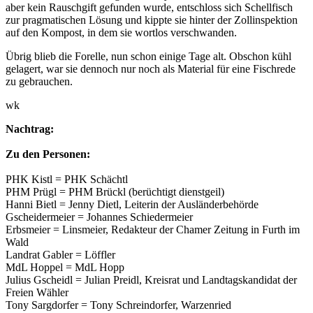
aber kein Rauschgift gefunden wurde, entschloss sich Schellfisch
zur pragmatischen Lösung und kippte sie hinter der Zollinspektion
auf den Kompost, in dem sie wortlos verschwanden.
Übrig blieb die Forelle, nun schon einige Tage alt. Obschon kühl
gelagert, war sie dennoch nur noch als Material für eine Fischrede
zu gebrauchen.
wk
Nachtrag:
Zu den Personen:
PHK Kistl = PHK Schächtl
PHM Prügl = PHM Brückl (berüchtigt dienstgeil)
Hanni Bietl = Jenny Dietl, Leiterin der Ausländerbehörde
Gscheidermeier = Johannes Schiedermeier
Erbsmeier = Linsmeier, Redakteur der Chamer Zeitung in Furth im
Wald
Landrat Gabler = Löffler
MdL Hoppel = MdL Hopp
Julius Gscheidl = Julian Preidl, Kreisrat und Landtagskandidat der
Freien Wähler
Tony Sargdorfer = Tony Schreindorfer, Warzenried