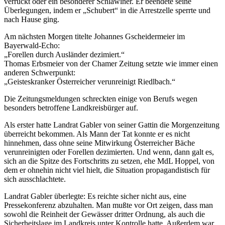
verrückt oder ein besonderer Schlawiner. Er beendete seine
Überlegungen, indem er „Schubert“ in die Arrestzelle sperrte und
nach Hause ging.
Am nächsten Morgen titelte Johannes Gscheidermeier im
Bayerwald-Echo:
„Forellen durch Ausländer dezimiert.“
Thomas Erbsmeier von der Chamer Zeitung setzte wie immer einen
anderen Schwerpunkt:
„Geisteskranker Österreicher verunreinigt Riedlbach.“
Die Zeitungsmeldungen schreckten einige von Berufs wegen
besonders betroffene Landkreisbürger auf.
Als erster hatte Landrat Gabler von seiner Gattin die Morgenzeitung
überreicht bekommen. Als Mann der Tat konnte er es nicht
hinnehmen, dass ohne seine Mitwirkung Österreicher Bäche
verunreinigten oder Forellen dezimierten. Und wenn, dann galt es,
sich an die Spitze des Fortschritts zu setzen, ehe MdL Hoppel, von
dem er ohnehin nicht viel hielt, die Situation propagandistisch für
sich ausschlachtete.
Landrat Gabler überlegte: Es reichte sicher nicht aus, eine
Pressekonferenz abzuhalten. Man mußte vor Ort zeigen, dass man
sowohl die Reinheit der Gewässer dritter Ordnung, als auch die
Sicherheitslage im Landkreis unter Kontrolle hatte. Außerdem war