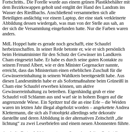
Fortschritts.. Die Forelle wurde aus einem grünen Plastikbehälter mit
dem Bezirkswappen geholt und entglitt der Hand des Landrats ins
Wasser des Riedlbachs. Anschließend versammelten sich alle
Beteiligten andächtig vor einem Laptop, der eine stark verkleinerte
Abbildung dessen wiedergab, was man von der Stelle aus sah, an
der sich die Versammlung eingefunden hatte. Nur die Farben waren
anders.
MdL Hoppel hatte es gerade noch geschafft, eine Schaufel
herbeizuschaffen. In seiner Rede betonte er, wie er sich persönlich
beim Heimatminister für den Schutz der Gewässer im Landkreis
Cham eingesetzt habe. Er habe es durch seine guten Kontakte zu
seinem Freund Albert, wie er den Minister Gegenacker nannte,
erreicht, dass das Ministerium einen erheblichen Zuschuß für die
Gewässerreinhaltung in seinem Wahlkreis bereitgestellt habe. Aus
diesen Landesmitteln habe er als Sofortmaßnahme beim Grüneißl in
Cham eine Schaufel erwerben können, um aktive
Gewässerreinhaltung zu betreiben. Eigenhändig grub er eine
Schaufel voll Schlamm aus und warf sie in hohem Bogen auf die
angrenzende Wiese. Ein Spritzer traf die an eine Erle – die Weiden
waren im letzten Jahr illegal abgeholzt worden – angekettete Andrea
Klettermann, die sich als Fotoobjekt allerdings sehr dekorativ
darstellte und deren Abbildung in der alternativen Zeitschrift „die
lichtung“ zu zwei Leserbriefen und einem neuen Abonnenten führte.