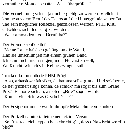
vermutlich: Mondenschatten. Alias überprüfen.“
Die Vernehmung schien ja doch ergiebig zu werden. Vielleicht
konnte aus dem Beruf des Täters auf die Hintergründe seiner Tat
und sein mögliches Reiseziel geschlossen werden. PHK Kistl
entschloss sich, leutselig zu werden:
„Was samma denn von Beruf, ha?“
Der Fremde seufzte tief:
„Meine Laute hab‘ ich gehängt an die Wand,
Hab sie umschlungen mit einem grünen Band.
Ich kann nicht mehr singen, mein Herz ist zu voll,
Weiß nicht, wie ich’s in Reime zwingen soll.“
Trocken kommentierte PHM Prügl:
„A so, arbatsloser Musiker, da hamma selba g’nua. Und solcherne,
de net g’scheit singa könna, de schick‘ ma sogar bis zum Grand
Prix!“ Es hörte sich an, als ob er „Brie“ sagen würde.
„Kannst vielleicht was G‘scheit’s aa?“
Der Festgenommene war in dumpfe Melancholie versunken.
Der Polizeibeamte startete einen letzten Versuch:
„Soll’ma vielleicht eppan benachrichtig’n, dass d’dawischt word’n
bist?“