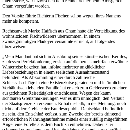
interessierte, war inzwischen dem Schnellrichter beim Amtsgericht
Cham vorgeführt worden.
Den Vorsitz führte Richterin Fischer, schon wegen ihres Namens
mehr als kompetent.
Rechtsanwalt Marko Haifisch aus Cham hatte die Verteidigung des
wohnsitzlosen Fischwilderers übernommen. In einem
zwanzigminütigen Plädoyer versäumte er nicht, auf folgendes
hinzuweisen:
„Mein Mandant hat sich in Ausübung seines künstlerischen Berufes,
zu dessen Perfektionierung er sich auf die bereits mehrfach erwähnte
Winterreise begeben hat, infolge mehrerer unglücklicher
Liebesbeziehungen in einem seelischen Ausnahmezustand
befunden. Als Abkömmling einer durch zahlreiche
Schicksalsschläge in eine Existenzkrise geratenen und in ärmlichen
Verhältnissen lebenden Familie hat er sich zum Gelderwerb zu einer
ausgedehnten Reisetätigkeit entschlossen. Wegen der kaum
sichtbaren Grenzmarkierungen war es ihm unmöglich, den Verlauf
der Staatsgrenze zu erkennen. Er hat deshalb, in der Meinung, noch
nicht auf dem Gebiete der Bundesrepublik Deutschland befindlich
zu sein, den Entschluß gefasst, zum Zwecke der bereits dringend
erforderlichen Nahrungsaufnahme mittels einer zufällig mitgeführten
Angel eine Forelle aus dem Bach zu entnehmen. Dabei ist er
schonend vorgegangen und hat ein kleines Exemplar ausgewählt.