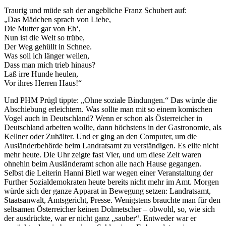
Traurig und müde sah der angebliche Franz Schubert auf:
„Das Mädchen sprach von Liebe,
Die Mutter gar von Eh‘,
Nun ist die Welt so trübe,
Der Weg gehüllt in Schnee.
Was soll ich länger weilen,
Dass man mich trieb hinaus?
Laß irre Hunde heulen,
Vor ihres Herren Haus!“
Und PHM Prügl tippte: „Ohne soziale Bindungen.“ Das würde die
Abschiebung erleichtern. Was sollte man mit so einem komischen
Vogel auch in Deutschland? Wenn er schon als Österreicher in
Deutschland arbeiten wollte, dann höchstens in der Gastronomie, als
Kellner oder Zuhälter. Und er ging an den Computer, um die
Ausländerbehörde beim Landratsamt zu verständigen. Es eilte nicht
mehr heute. Die Uhr zeigte fast Vier, und um diese Zeit waren
ohnehin beim Ausländeramt schon alle nach Hause gegangen.
Selbst die Leiterin Hanni Bietl war wegen einer Veranstaltung der
Further Sozialdemokraten heute bereits nicht mehr im Amt. Morgen
würde sich der ganze Apparat in Bewegung setzen: Landratsamt,
Staatsanwalt, Amtsgericht, Presse. Wenigstens brauchte man für den
seltsamen Österreicher keinen Dolmetscher – obwohl, so, wie sich
der ausdrückte, war er nicht ganz „sauber“. Entweder war er