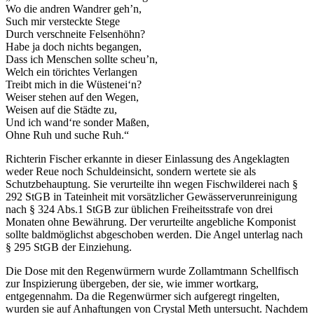
Wo die andren Wandrer geh’n,
Such mir versteckte Stege
Durch verschneite Felsenhöhn?
Habe ja doch nichts begangen,
Dass ich Menschen sollte scheu’n,
Welch ein törichtes Verlangen
Treibt mich in die Wüstenei‘n?
Weiser stehen auf den Wegen,
Weisen auf die Städte zu,
Und ich wand‘re sonder Maßen,
Ohne Ruh und suche Ruh.“
Richterin Fischer erkannte in dieser Einlassung des Angeklagten
weder Reue noch Schuldeinsicht, sondern wertete sie als
Schutzbehauptung. Sie verurteilte ihn wegen Fischwilderei nach §
292 StGB in Tateinheit mit vorsätzlicher Gewässerverunreinigung
nach § 324 Abs.1 StGB zur üblichen Freiheitsstrafe von drei
Monaten ohne Bewährung. Der verurteilte angebliche Komponist
sollte baldmöglichst abgeschoben werden. Die Angel unterlag nach
§ 295 StGB der Einziehung.
Die Dose mit den Regenwürmern wurde Zollamtmann Schellfisch
zur Inspizierung übergeben, der sie, wie immer wortkarg,
entgegennahm. Da die Regenwürmer sich aufgeregt ringelten,
wurden sie auf Anhaftungen von Crystal Meth untersucht. Nachdem