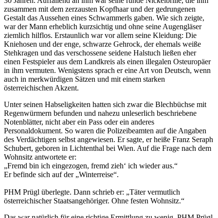
30 Jahren. Auffallend an ihm war seine runde Nickelbrille, die ihm
zusammen mit dem zerzausten Kopfhaar und der gedrungenen
Gestalt das Aussehen eines Schwammerls gaben. Wie sich zeigte,
war der Mann erheblich kurzsichtig und ohne seine Augengläser
ziemlich hilflos. Erstaunlich war vor allem seine Kleidung: Die
Kniehosen und der enge, schwarze Gehrock, der ehemals weiße
Stehkragen und das verschossene seidene Halstuch ließen eher
einen Festspieler aus dem Landkreis als einen illegalen Osteuropäer
in ihm vermuten. Wenigstens sprach er eine Art von Deutsch, wenn
auch in merkwürdigen Sätzen und mit einem starken
österreichischen Akzent.
Unter seinen Habseligkeiten hatten sich zwar die Blechbüchse mit
Regenwürmern befunden und nahezu unleserlich beschriebene
Notenblätter, nicht aber ein Pass oder ein anderes
Personaldokument. So waren die Polizeibeamten auf die Angaben
des Verdächtigen selbst angewiesen. Er sagte, er heiße Franz Seraph
Schubert, geboren in Lichtenthal bei Wien. Auf die Frage nach dem
Wohnsitz antwortete er:
„Fremd bin ich eingezogen, fremd zieh‘ ich wieder aus.“
Er befinde sich auf der „Winterreise“.
PHM Prügl überlegte. Dann schrieb er: „Täter vermutlich
österreichischer Staatsangehöriger. Ohne festen Wohnsitz.“
Das war natürlich für eine richtige Ermittlung zu wenig. PHM Prügl