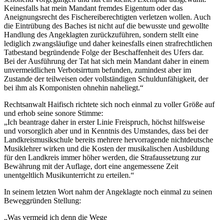
Keinesfalls hat mein Mandant fremdes Eigentum oder das
Aneignungsrecht des Fischereiberechtigten verletzen wollen. Auch
die Eintrübung des Baches ist nicht auf die bewusste und gewollte
Handlung des Angeklagten zurückzuführen, sondern stellt eine
lediglich zwangsläufige und daher keinesfalls einen strafrechtlichen
Tatbestand begründende Folge der Beschaffenheit des Ufers dar.
Bei der Ausführung der Tat hat sich mein Mandant daher in einem
unvermeidlichen Verbotsirrtum befunden, zumindest aber im
Zustande der teilweisen oder vollständigen Schuldunfähigkeit, der
bei ihm als Komponisten ohnehin naheliegt.“
Rechtsanwalt Haifisch richtete sich noch einmal zu voller Größe auf
und erhob seine sonore Stimme:
„Ich beantrage daher in erster Linie Freispruch, höchst hilfsweise
und vorsorglich aber und in Kenntnis des Umstandes, dass bei der
Landkreismusikschule bereits mehrere hervorragende nichtdeutsche
Musiklehrer wirken und die Kosten der musikalischen Ausbildung
für den Landkreis immer höher werden, die Strafaussetzung zur
Bewährung mit der Auflage, dort eine angemessene Zeit
unentgeltlich Musikunterricht zu erteilen.“
In seinem letzten Wort nahm der Angeklagte noch einmal zu seinen
Beweggründen Stellung:
„Was vermeid ich denn die Wege