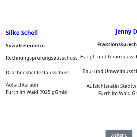
Jenny D
Silke Schell
Fraktionssprech
Sozialreferentin
Haupt- und Finanzaussc
Rechnungsprüfungsausschuss
Bau- und Umweltaussc
Drachenstich
festausschuss
Aufsichtsrätin
Aufsichtsrätin Stadt
Furth im Wald 2025 gGmbH
Furth im Wald 
Nächster Be
Weiter