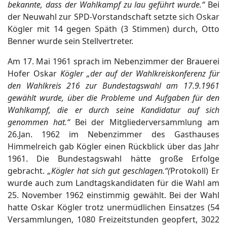
bekannte, dass der Wahlkampf zu lau geführt wurde.“
Bei
der Neuwahl zur SPD-Vorstandschaft setzte sich Oskar
Kögler mit 14 gegen Späth (3 Stimmen) durch, Otto
Benner wurde sein Stellvertreter.
Am 17. Mai 1961 sprach im Nebenzimmer der Brauerei
Hofer Oskar
Kögler „der auf der Wahlkreiskonferenz für
den Wahlkreis 216 zur Bundestagswahl am 17.9.1961
gewählt wurde, über die Probleme und Aufgaben für den
Wahlkampf, die er durch seine Kandidatur auf sich
genommen hat.“
Bei der Mitgliederversammlung am
26.Jan. 1962 im Nebenzimmer des Gasthauses
Himmelreich gab Kögler einen Rückblick über das Jahr
1961. Die Bundestagswahl hätte große Erfolge
gebracht.
„Kögler hat sich gut geschlagen.“(
Protokoll) Er
wurde auch zum Landtagskandidaten für die Wahl am
25. November 1962 einstimmig gewählt. Bei der Wahl
hatte Oskar Kögler trotz unermüdlichen Einsatzes (54
Versammlungen, 1080 Freizeitstunden geopfert, 3022