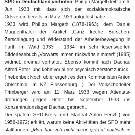
SPD in Deutschland verboten
. Philipp Margeth teilt am 6.
Juni 1933 mit, dass sich der sozialdemokratische
Ortsverein bereits im März 1933 aufgelöst habe.
1933 wird Philipp Margeth (1878-1963), dem Daniel
Muggenthaler den Artikel „Ganz freche Burschen-
Zerschlagung und Widerstand der Arbeiterbewegung in
Furth im Wald 1933 – 1934“ im sehr lesenswerten
Bilderlesebuch „Vorwärts immer, rückwärts nimmer!“ (1985)
widmet, dreimal verhaftet: Ebenso kommt nach Dachau
Alfred Peter- und kehrt vor allem psychisch zerstört zurück .
( nebenbei: Noch übler ergeht es dem Kommunisten Anton
Ohlschmid im KZ Flossenbürg. ) Der Volkschorleiter
Frimberger wird am 11. März 1933 wegen Attentats-
drohungen gegen Hitler bis September 1933 ins
Konzentrationslager Dachau gebracht.
Der spätere SPD-Kreis- und Stadtrat Anton Fenzl ( von
1956-1972) erklärt, warum keine Aktivitäten der SPD mehr
stattfanden:
„Man hat sich nicht mehr getraut politisch in